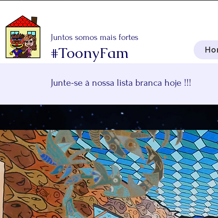
Juntos somos mais fortes
#ToonyFam
Ho
Junte-se à nossa lista branca hoje !!!