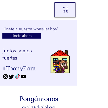
ME
NU
¡Únete a nuestra whitelist hoy!
Únete ahora
Juntos somos
fuertes
#ToonyFam
Pongámonos
saludables