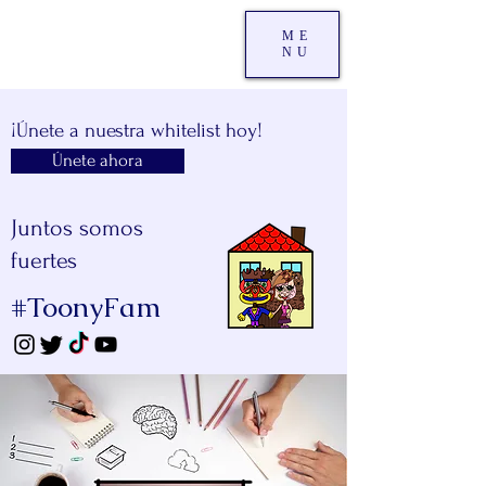
ME
NU
¡Únete a nuestra whitelist hoy!
Únete ahora
Juntos somos
fuertes
#ToonyFam